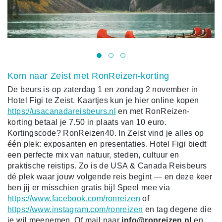
Kom naar Zeist met RonReizen-korting
De beurs is op zaterdag 1 en zondag 2 november in
Hotel Figi te Zeist. Kaartjes kun je hier online kopen
https://usacanadareisbeurs.nl
en met RonReizen-
korting betaal je 7.50 in plaats van 10 euro.
Kortingscode? RonReizen40. In Zeist vind je alles op
één plek: exposanten en presentaties. Hotel Figi biedt
een perfecte mix van natuur, steden, cultuur en
praktische reistips. Zo is de USA & Canada Reisbeurs
dé plek waar jouw volgende reis begint — en deze keer
ben jij er misschien gratis bij! Speel mee via
https://www.facebook.com/ronreizen
of
https://www.instagram.com/ronreizen
en tag degene die
je wil meenemen. Of mail naar
info@ronreizen.nl
en