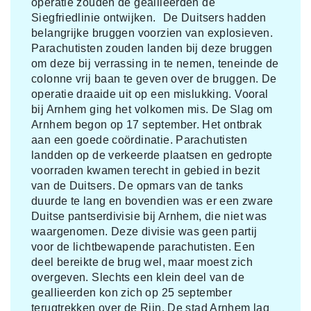
operatie zouden de geallieerden de
Siegfriedlinie ontwijken. De Duitsers hadden
belangrijke bruggen voorzien van explosieven.
Parachutisten zouden landen bij deze bruggen
om deze bij verrassing in te nemen, teneinde de
colonne vrij baan te geven over de bruggen. De
operatie draaide uit op een mislukking. Vooral
bij Arnhem ging het volkomen mis. De Slag om
Arnhem begon op 17 september. Het ontbrak
aan een goede coördinatie. Parachutisten
landden op de verkeerde plaatsen en gedropte
voorraden kwamen terecht in gebied in bezit
van de Duitsers. De opmars van de tanks
duurde te lang en bovendien was er een zware
Duitse pantserdivisie bij Arnhem, die niet was
waargenomen. Deze divisie was geen partij
voor de lichtbewapende parachutisten. Een
deel bereikte de brug wel, maar moest zich
overgeven. Slechts een klein deel van de
geallieerden kon zich op 25 september
terugtrekken over de Rijn. De stad Arnhem lag