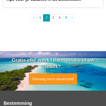
‹
1
2
3
4
5
›
Gratis elke week reisinspiratie in uw
inbox?
Ontvang onze nieuwsbrief
Bestemming