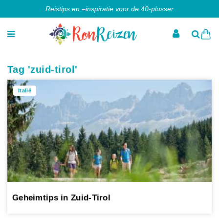
Reistips en –inspiratie voor de 40-plusser
Tag 'zuid-tirol'
Italië
Geheimtips in Zuid-Tirol