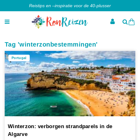
Reistips en –inspiratie voor de 40-plusser
Tag 'winterzonbestemmingen'
Portugal
Winterzon: verborgen strandparels in de
Algarve