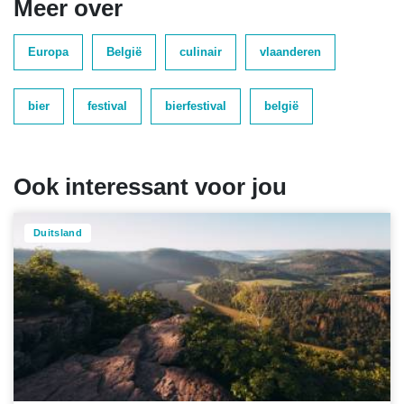
Meer over
Europa
België
culinair
vlaanderen
bier
festival
bierfestival
belgië
Ook interessant voor jou
Duitsland