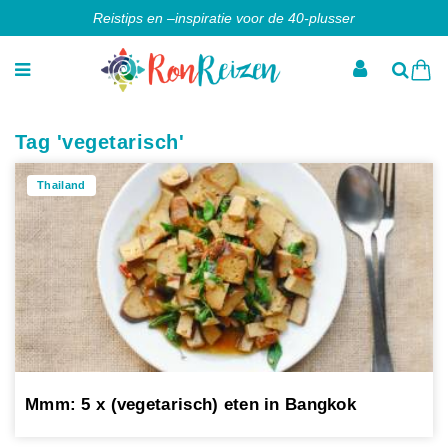
Reistips en –inspiratie voor de 40-plusser
Tag 'vegetarisch'
Thailand
Mmm: 5 x (vegetarisch) eten in Bangkok