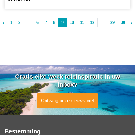
‹
1
2
...
6
7
8
9
10
11
12
...
29
30
›
Gratis elke week reisinspiratie in uw
inbox?
Ontvang onze nieuwsbrief
Bestemming