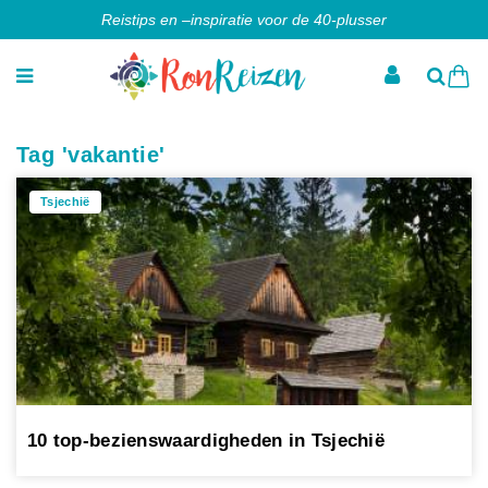
Reistips en –inspiratie voor de 40-plusser
Tag 'vakantie'
Tsjechië
10 top-bezienswaardigheden in Tsjechië