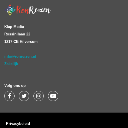
Klap Media
Rossinilaan 22
1217 CB Hilversum
info@ronreizen.nl
Zakelijk
Volg ons op
Privacybeleid