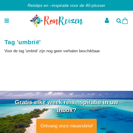
Reistips en –inspiratie voor de 40-plusser
Tag 'umbrië'
Voor de tag 'umbrië' zijn nog geen verhalen beschikbaar.
Gratis elke week reisinspiratie in uw
inbox?
Ontvang onze nieuwsbrief