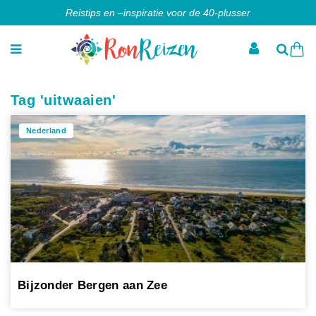
Reistips en –inspiratie voor de 40-plusser
Tag 'uitwaaien'
Nederland
Bijzonder Bergen aan Zee