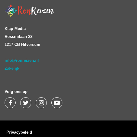
Klap Media
Rossinilaan 22
1217 CB Hilversum
info@ronreizen.nl
Zakelijk
Volg ons op
Privacybeleid