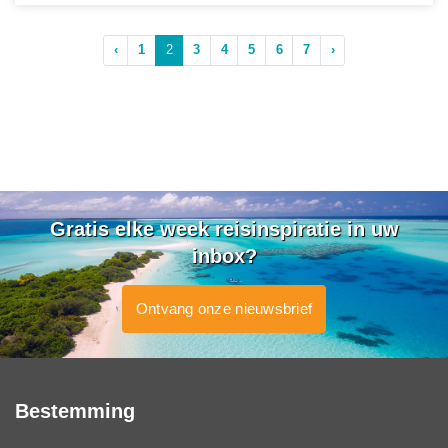
‹
1
2
3
4
5
6
7
›
Gratis elke week reisinspiratie in uw
inbox?
Ontvang onze nieuwsbrief
Bestemming