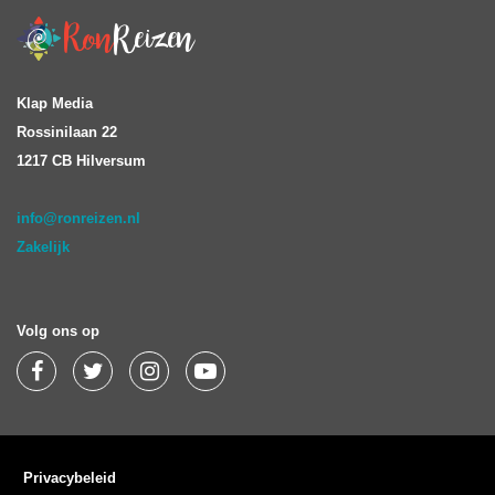
Klap Media
Rossinilaan 22
1217 CB Hilversum
info@ronreizen.nl
Zakelijk
Volg ons op
Privacybeleid