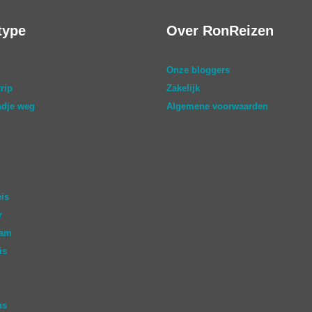
type
Over RonReizen
Onze bloggers
rip
Zakelijk
dje weg
Algemene voorwaarden
eis
r
aam
is
ns