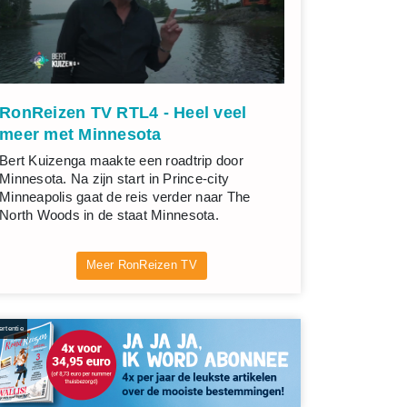
RonReizen TV RTL4 - Heel veel
meer met Minnesota
Bert Kuizenga maakte een roadtrip door
Minnesota. Na zijn start in Prince-city
Minneapolis gaat de reis verder naar The
North Woods in de staat Minnesota.
Meer RonReizen TV
rtentie