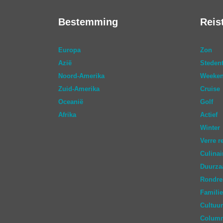
Bestemming
Reis
Europa
Zon
Azië
Stedent
Noord-Amerika
Weeken
Zuid-Amerika
Cruise
Oceanië
Golf
Afrika
Actief
Winter
Verre r
Culinai
Duurz
Rondre
Familie
Cultuur
Colum