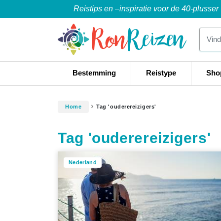
Reistips en –inspiratie voor de 40-plusser
Bestemming
Reistype
Sho
Home
Tag 'ouderereizigers'
Tag 'ouderereizigers'
Nederland