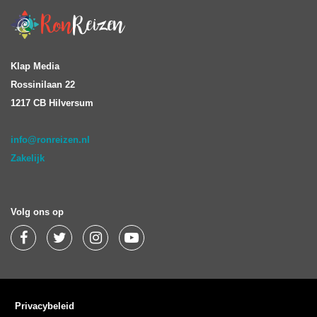
Klap Media
Rossinilaan 22
1217 CB Hilversum
info@ronreizen.nl
Zakelijk
Volg ons op
Privacybeleid