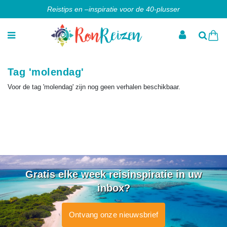
Reistips en –inspiratie voor de 40-plusser
Tag 'molendag'
Voor de tag 'molendag' zijn nog geen verhalen beschikbaar.
Gratis elke week reisinspiratie in uw
inbox?
Ontvang onze nieuwsbrief