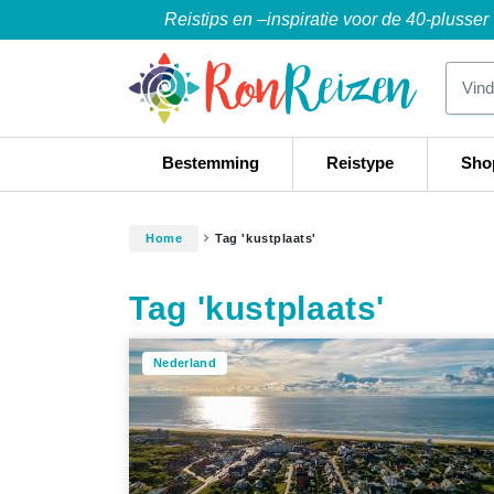
Reistips en –inspiratie voor de 40-plusser
Bestemming
Reistype
Sho
Home
Tag 'kustplaats'
Tag 'kustplaats'
Nederland