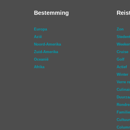
Bestemming
Reis
Europa
Zon
Azië
Stedent
Noord-Amerika
Weeken
Zuid-Amerika
Cruise
Oceanië
Golf
Afrika
Actief
Winter
Verre r
Culinai
Duurz
Rondre
Familie
Cultuur
Colum