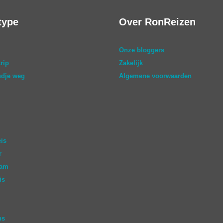
type
Over RonReizen
Onze bloggers
rip
Zakelijk
dje weg
Algemene voorwaarden
eis
r
aam
is
ns