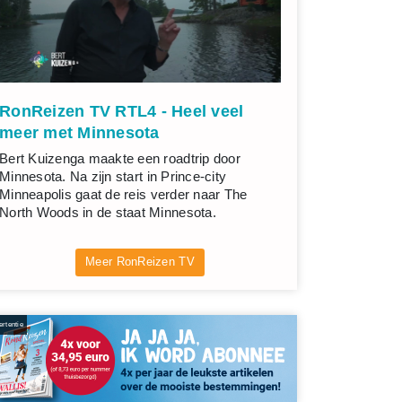
RonReizen TV RTL4 - Heel veel
meer met Minnesota
Bert Kuizenga maakte een roadtrip door
Minnesota. Na zijn start in Prince-city
Minneapolis gaat de reis verder naar The
North Woods in de staat Minnesota.
Meer RonReizen TV
rtentie