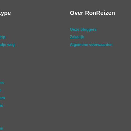
type
Over RonReizen
Onze bloggers
rip
Zakelijk
dje weg
Algemene voorwaarden
eis
r
aam
is
ns