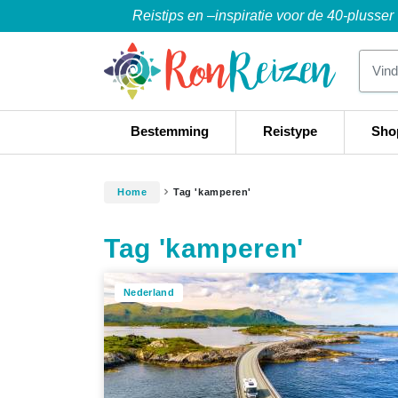
Reistips en –inspiratie voor de 40-plusser
Bestemming
Reistype
Sho
Home
Tag 'kamperen'
Tag 'kamperen'
Nederland