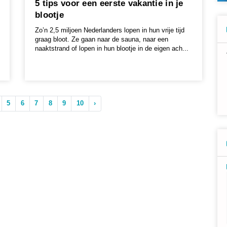
5 tips voor een eerste vakantie in je
blootje
Zo’n 2,5 miljoen Nederlanders lopen in hun vrije tijd
graag bloot. Ze gaan naar de sauna, naar een
naaktstrand of lopen in hun blootje in de eigen ach...
5
6
7
8
9
10
›