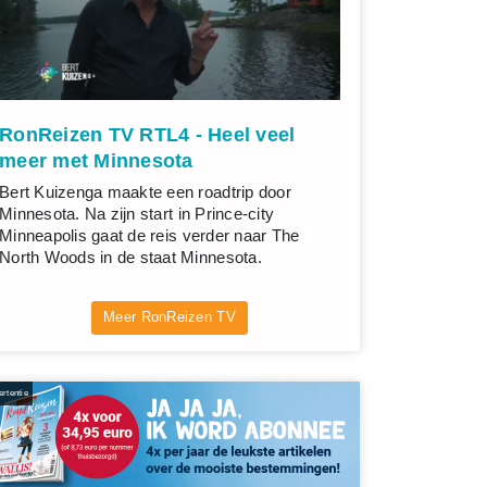
RonReizen TV RTL4 - Heel veel
meer met Minnesota
Bert Kuizenga maakte een roadtrip door
Minnesota. Na zijn start in Prince-city
Minneapolis gaat de reis verder naar The
North Woods in de staat Minnesota.
Meer RonReizen TV
rtentie