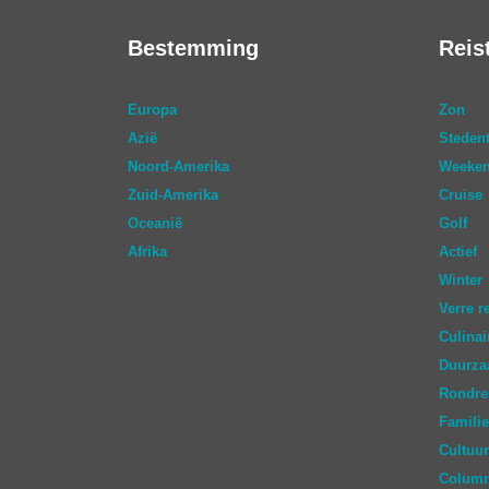
Bestemming
Reis
Europa
Zon
Azië
Stedent
Noord-Amerika
Weeken
Zuid-Amerika
Cruise
Oceanië
Golf
Afrika
Actief
Winter
Verre r
Culinai
Duurz
Rondre
Familie
Cultuur
Colum