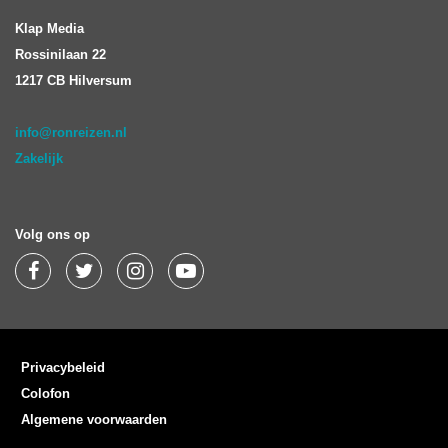
Klap Media
Rossinilaan 22
1217 CB Hilversum
info@ronreizen.nl
Zakelijk
Volg ons op
Privacybeleid
Colofon
Algemene voorwaarden