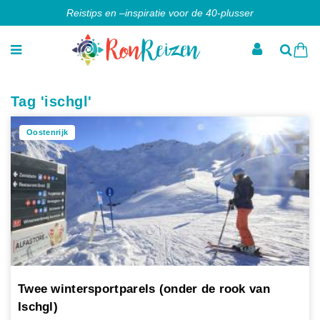
Reistips en –inspiratie voor de 40-plusser
Tag 'ischgl'
Oostenrijk
Twee wintersportparels (onder de rook van
Ischgl)