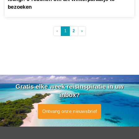
bezoeken
‹
1
2
›
Gratis elke week reisinspiratie in uw
inbox?
Ontvang onze nieuwsbrief