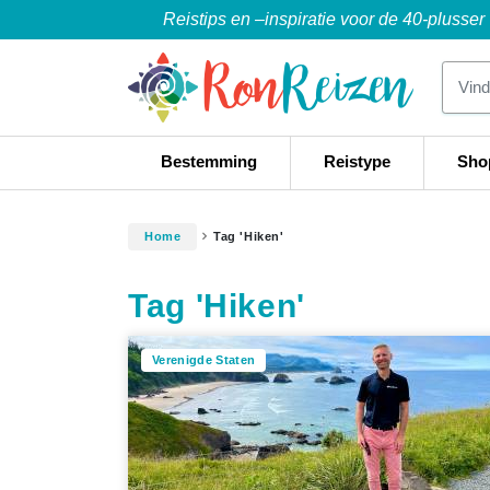
Reistips en –inspiratie voor de 40-plusser
Bestemming
Reistype
Sho
Home
Tag 'Hiken'
Tag 'Hiken'
Verenigde Staten