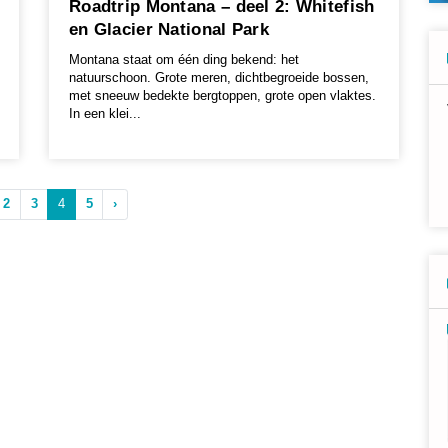
Roadtrip Montana – deel 2: Whitefish
en Glacier National Park
Montana staat om één ding bekend: het
natuurschoon. Grote meren, dichtbegroeide bossen,
met sneeuw bedekte bergtoppen, grote open vlaktes.
In een klei...
2
3
4
5
›