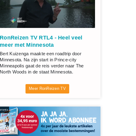
RonReizen TV RTL4 - Heel veel
meer met Minnesota
Bert Kuizenga maakte een roadtrip door
Minnesota. Na zijn start in Prince-city
Minneapolis gaat de reis verder naar The
North Woods in de staat Minnesota.
Meer RonReizen TV
rtentie