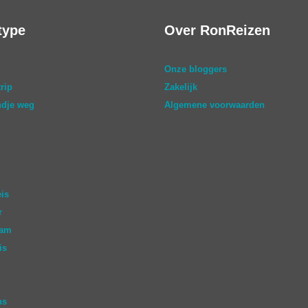
type
Over RonReizen
Onze bloggers
rip
Zakelijk
dje weg
Algemene voorwaarden
eis
r
aam
is
ns