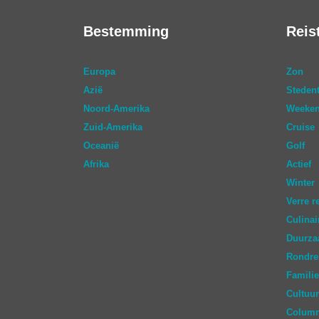
Bestemming
Reis
Europa
Zon
Azië
Stedent
Noord-Amerika
Weeken
Zuid-Amerika
Cruise
Oceanië
Golf
Afrika
Actief
Winter
Verre r
Culinai
Duurz
Rondre
Familie
Cultuur
Colum