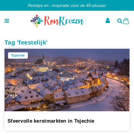
Reistips en –inspiratie voor de 40-plusser
Tag 'feestelijk'
Tsjechië
Sfeervolle kerstmarkten in Tsjechie