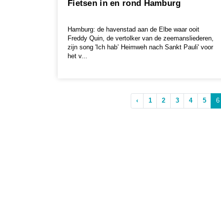
Fietsen in en rond Hamburg
Hamburg: de havenstad aan de Elbe waar ooit
Freddy Quin, de vertolker van de zeemansliederen,
zijn song 'Ich hab’ Heimweh nach Sankt Pauli' voor
het v...
‹
1
2
3
4
5
6