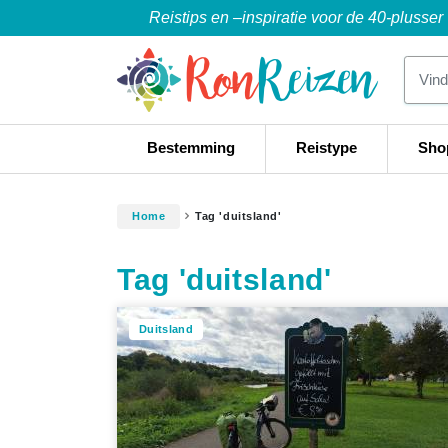
Reistips en –inspiratie voor de 40-plusser
Bestemming
Reistype
Sho
Home
Tag 'duitsland'
Tag 'duitsland'
Duitsland