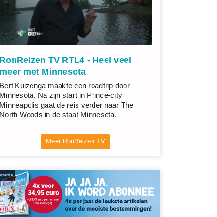
RonReizen TV RTL4 - Heel veel
meer met Minnesota
Bert Kuizenga maakte een roadtrip door
Minnesota. Na zijn start in Prince-city
Minneapolis gaat de reis verder naar The
North Woods in de staat Minnesota.
Meer RonReizen TV
rtentie