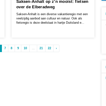
Saksen-Anhalt op z’n mooist: fietsen
over de Elberadweg
Saksen-Anhalt is een diverse vakantieregio met een
veelzijdig aanbod aan cultuur en natuur. Ook als
fietsregio is deze deelstaat in hartje Duitsland e...
7
8
9
10
...
21
22
›