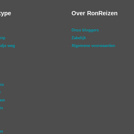
type
Over RonReizen
Onze bloggers
rip
Zakelijk
dje weg
Algemene voorwaarden
eis
r
aam
is
ns