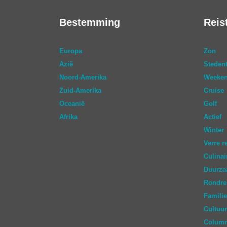
Bestemming
Reis
Europa
Zon
Azië
Stedent
Noord-Amerika
Weeken
Zuid-Amerika
Cruise
Oceanië
Golf
Afrika
Actief
Winter
Verre r
Culinai
Duurz
Rondre
Familie
Cultuur
Colum