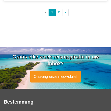
‹
1
2
›
Gratis elke week reisinspiratie in uw
inbox?
Ontvang onze nieuwsbrief
Bestemming