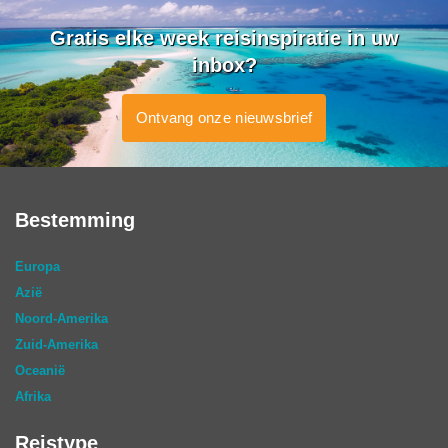
Gratis elke week reisinspiratie in uw
inbox?
Ontvang onze nieuwsbrief
Bestemming
Europa
Azië
Noord-Amerika
Zuid-Amerika
Oceanië
Afrika
Reistype