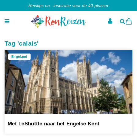
Reistips en –inspiratie voor de 40-plusser
Tag 'calais'
Engeland
Met LeShuttle naar het Engelse Kent