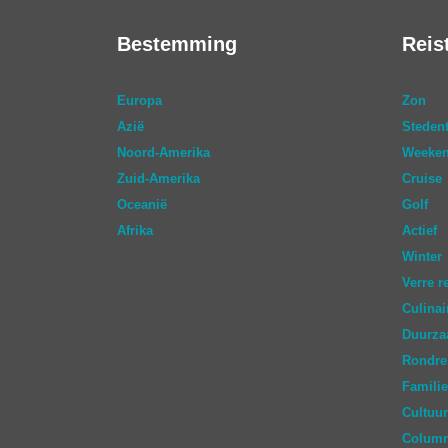
Bestemming
Reis
Europa
Zon
Azië
Stedent
Noord-Amerika
Weeken
Zuid-Amerika
Cruise
Oceanië
Golf
Afrika
Actief
Winter
Verre r
Culinai
Duurz
Rondre
Familie
Cultuur
Colum