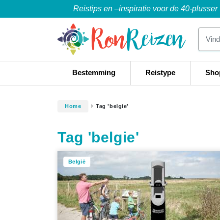
Reistips en –inspiratie voor de 40-plusser
Bestemming
Reistype
Sho
Home
Tag 'belgie'
Tag 'belgie'
België