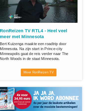
RonReizen TV RTL4 - Heel veel
meer met Minnesota
Bert Kuizenga maakte een roadtrip door
Minnesota. Na zijn start in Prince-city
Minneapolis gaat de reis verder naar The
North Woods in de staat Minnesota.
Meer RonReizen TV
rtentie