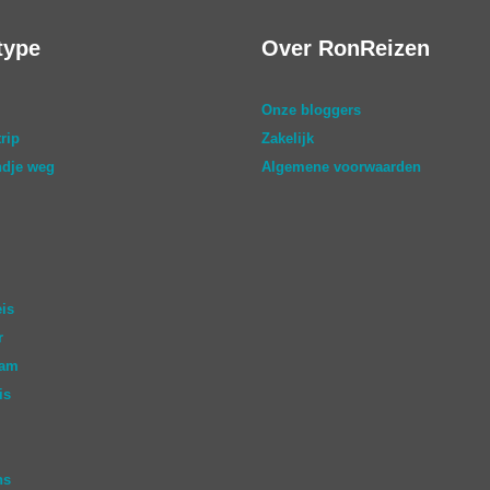
type
Over RonReizen
Onze bloggers
rip
Zakelijk
dje weg
Algemene voorwaarden
eis
r
aam
is
ns