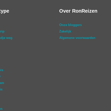
type
Over RonReizen
Onze bloggers
rip
Zakelijk
dje weg
Algemene voorwaarden
eis
r
aam
is
ns