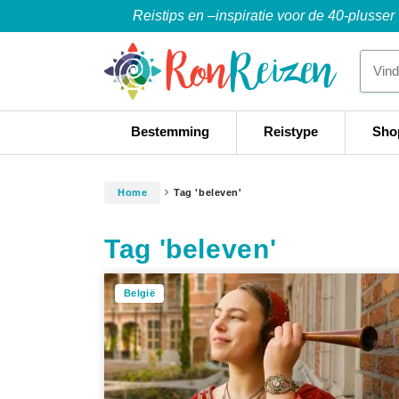
Reistips en –inspiratie voor de 40-plusser
Bestemming
Reistype
Sho
Home
Tag 'beleven'
Tag 'beleven'
België