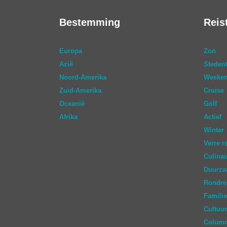
Bestemming
Reis
Europa
Zon
Azië
Stedent
Noord-Amerika
Weeken
Zuid-Amerika
Cruise
Oceanië
Golf
Afrika
Actief
Winter
Verre r
Culinai
Duurz
Rondre
Familie
Cultuur
Colum