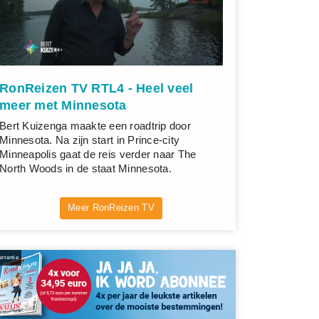
RonReizen TV RTL4 - Heel veel
meer met Minnesota
Bert Kuizenga maakte een roadtrip door
Minnesota. Na zijn start in Prince-city
Minneapolis gaat de reis verder naar The
North Woods in de staat Minnesota.
Meer RonReizen TV
rtentie