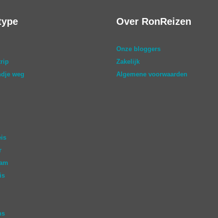
type
Over RonReizen
Onze bloggers
rip
Zakelijk
dje weg
Algemene voorwaarden
eis
r
aam
is
ns