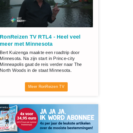
RonReizen TV RTL4 - Heel veel
meer met Minnesota
Bert Kuizenga maakte een roadtrip door
Minnesota. Na zijn start in Prince-city
Minneapolis gaat de reis verder naar The
North Woods in de staat Minnesota.
Meer RonReizen TV
rtentie