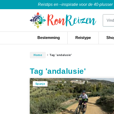
Reistips en –inspiratie voor de 40-plusser
Bestemming
Reistype
Sho
Home
Tag 'andalusie'
Tag 'andalusie'
Spanje