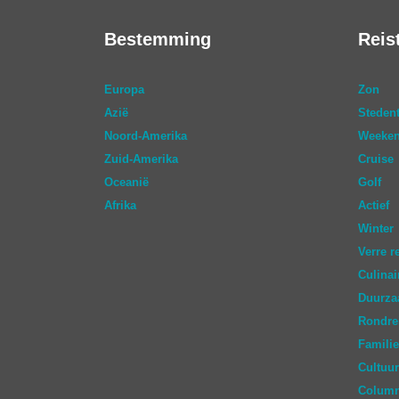
Bestemming
Reis
Europa
Zon
Azië
Stedent
Noord-Amerika
Weeken
Zuid-Amerika
Cruise
Oceanië
Golf
Afrika
Actief
Winter
Verre r
Culinai
Duurz
Rondre
Familie
Cultuur
Colum