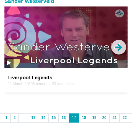
Sander Westerveld
Liverpool Legends
22 March 2019
5 minuten, 23 seconden
1
2
...
13
14
15
16
17
18
19
20
21
22