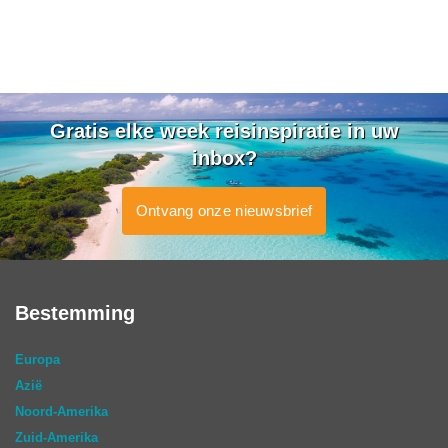
Gratis elke week reisinspiratie in uw
inbox?
Ontvang onze nieuwsbrief
Bestemming
Europa
Azië
Noord-Amerika
Zuid-Amerika