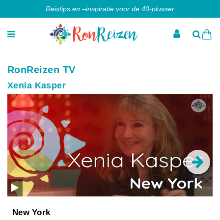
Reistips en –inspiratie voor de 40-plusser
RonReizen TV
Xenia Kasper
New York