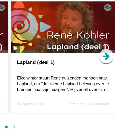
Lapland (deel 1)
Al
Elke winter stuurt René duizenden mensen naar
Re
Lapland, om "de ultieme Lapland-beleving over te
ro
brengen naar zijn reizigers". Hij vertelt over zijn
Sa
eig...
en 
en
30 October 2019
7 minuten, 36 seconden
29