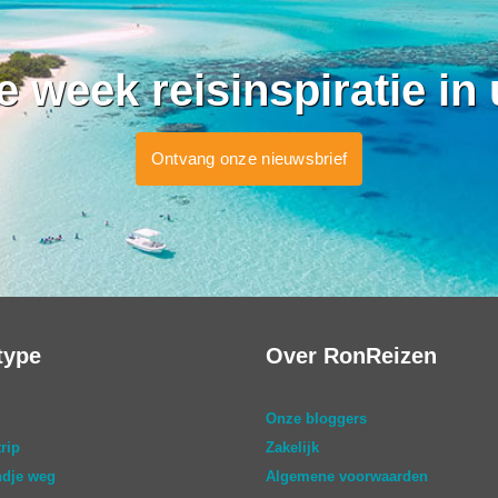
ke week reisinspiratie in
Ontvang onze nieuwsbrief
type
Over RonReizen
Onze bloggers
rip
Zakelijk
dje weg
Algemene voorwaarden