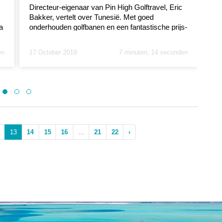
Directeur-eigenaar van Pin High Golftravel, Eric
"Di
Bakker, vertelt over Tunesië. Met goed
bi
a
onderhouden golfbanen en een fantastische prijs-
mi
kwaliteitsverh...
Bak
en
17 October 2019
7 minuten, 14 seconden
16
13
14
15
16
...
21
22
›