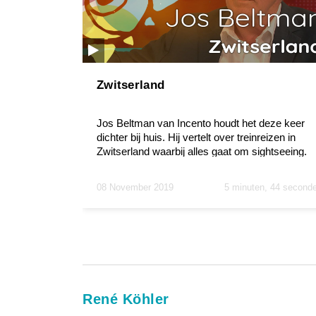
Zwitserland
Jos Beltman van Incento houdt het deze keer
dichter bij huis. Hij vertelt over treinreizen in
Zwitserland waarbij alles gaat om sightseeing.
"Zwitserl...
08 November 2019
5 minuten, 44 second
René Köhler