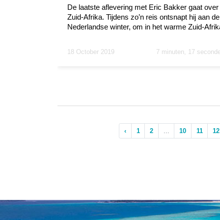
De laatste aflevering met Eric Bakker gaat over
Zuid-Afrika. Tijdens zo’n reis ontsnapt hij aan de
Nederlandse winter, om in het warme Zuid-Afrik
te...
18 October 2019
7 minuten, 17 second
‹
1
2
...
10
11
12