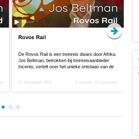
Rovos Rail
C
De Rovos Rail is een treinreis dwars door Afrika.
Voo
Jos Beltman, betrokken bij treinreisaanbieder
Jo
Incento, vertelt over het unieke ontstaan van de
tr
Rovos...
Va
en
07 November 2019
9 minuten, 19 seconden
06