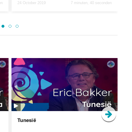
en
24 October 2019
7 minuten, 40 seconden
23
Tunesië
Bu