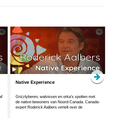
Native Experience
Y
af
Grizzlyberen, walvissen en orka’s spotten met
Go
de native-bewoners van Noord-Canada. Canada-
ov
expert Roderick Aalbers vertelt over de
“Yu
oorspronkelijke inwo...
rus