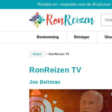
Reistips en –inspiratie voor de 40-plusser
Bestemming
Reistype
Sho
Home
RonReizen TV
RonReizen TV
Jos Beltman