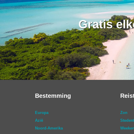
Gratis el
Bestemming
Reis
Europa
Zon
Azië
Stedent
Noord-Amerika
Weeken