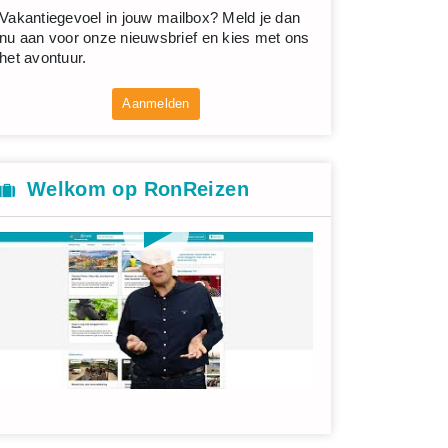
Vakantiegevoel in jouw mailbox? Meld je dan
nu aan voor onze nieuwsbrief en kies met ons
het avontuur.
Aanmelden
anada
Japan
rmalig directeur van treinreisbedrijf Incento
Treinvakantie-
Welkom op RonReizen
s Beltman beschrijft een verre en prachtige
uniek soort tr
einvakantie in Canada. Deze reis gaat van
bestemmingen 
ncouver n...
hogesnelheidstr
 November 2019
6 minuten, 56 seconden
05 November 20