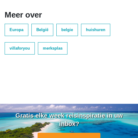
Meer over
Europa
België
belgie
huishuren
villaforyou
merksplas
Gratis elke week reisinspiratie in uw
inbox?