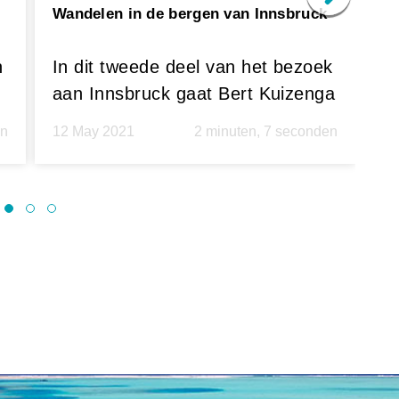
Wandelen in de bergen van Innsbruck
Ro
Al
n
In dit tweede deel van het bezoek
Op
aan Innsbruck gaat Bert Kuizenga
Al
de hoogte in. Met de Innsbruck
K
en
12 May 2021
2 minuten, 7 seconden
13
Welcome Card maak je gratis
e
gebruik van de gondel di...
Al