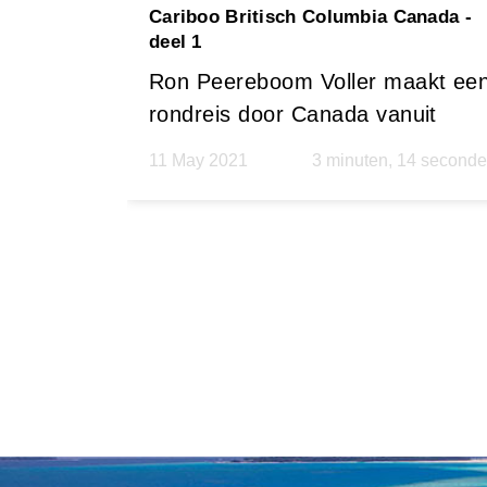
Cariboo Britisch Columbia Canada -
deel 1
Ron Peereboom Voller maakt ee
rondreis door Canada vanuit
Vancouver. En dit keer niet het
11 May 2021
3 minuten, 14 second
bekende rondje Vancouver Banff
Jasper Whistler Vancouver Is...