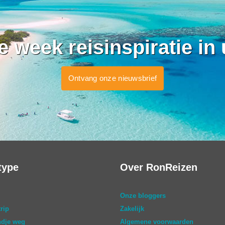
ke week reisinspiratie in
Ontvang onze nieuwsbrief
type
Over RonReizen
Onze bloggers
rip
Zakelijk
dje weg
Algemene voorwaarden