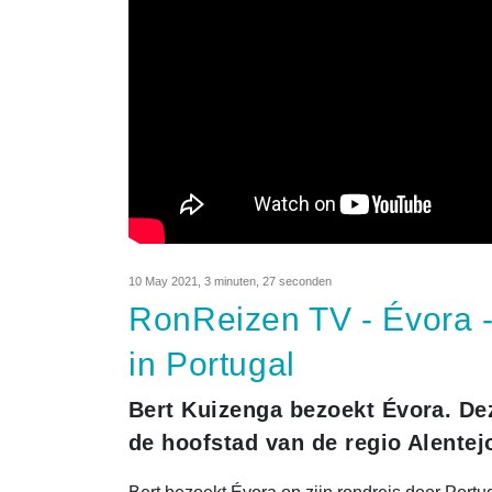
10 May 2021
,
3 minuten, 27 seconden
RonReizen TV - Évora -
in Portugal
Bert Kuizenga bezoekt Évora. De
de hoofstad van de regio Alentejo