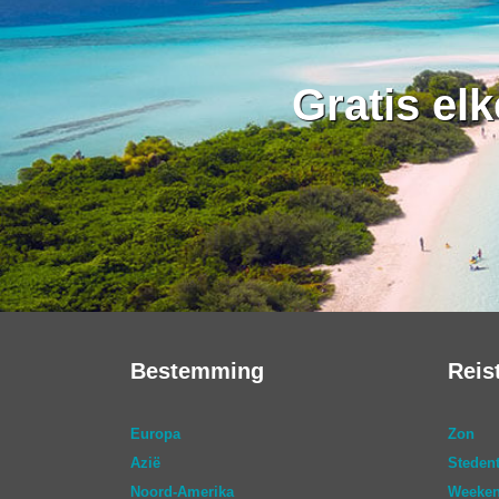
Gratis el
Bestemming
Reis
Europa
Zon
Azië
Stedent
Noord-Amerika
Weeken