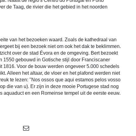
gal. Naast de regio's Centro do Portugal en Porto
over de Taag, de rivier die het gebied in het noorden
eite van het bezoeken waard. Zoals de kathedraal van
ergeet bij een bezoek niet om ook het dak te beklimmen.
uitzicht over de stad Évora en de omgeving. Bert bezoekt
n 1550 gebouwd in Gotische stijl door Franciscaner
it 1816. Voor de bouw werden ongeveer 5.000 schedels
 Alleen het altaar, de vloer en het plafond werden niet
reuk te lezen: "Nos ossos que aqui estamos pelos vosso
op die van u). Er zijn in deze mooie Portugese stad nog
 aquaduct en een Romeinse tempel uit de eerste eeuw.