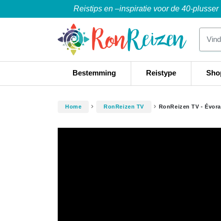
Reistips en –inspiratie voor de 40-plusser
Bestemming
Reistype
Sho
Home
RonReizen TV
RonReizen TV - Évora 