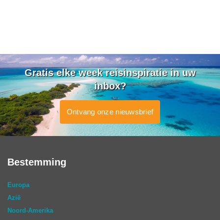
Gratis elke week reisinspiratie in uw
inbox?
Ontvang onze nieuwsbrief
Bestemming
Europa
Azië
Noord-Amerika