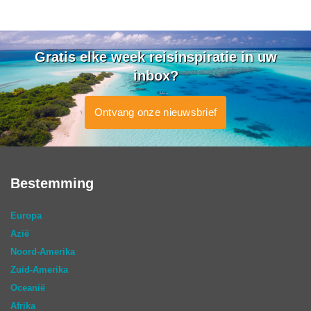
Gratis elke week reisinspiratie in uw
inbox?
Ontvang onze nieuwsbrief
Bestemming
Europa
Azië
Noord-Amerika
Zuid-Amerika
Oceanië
Afrika