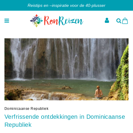
Reistips en –inspiratie voor de 40-plusser
Dominicaanse Republiek
Verfrissende ontdekkingen in Dominicaanse
Republiek