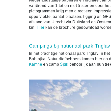
Nederlandstalige papieren en digitale camp
variërend van 1 tot en met 5-sterren door het 
pictogrammen krijg men direct een impressi
oppervlakte, aantal plaatsen, ligging en G
afstand van Utrecht via Duitsland en Oosten
km.
Hier
kan de brochure gedownload worde
Campings bij nationaal park Triglav
In het prachtige nationaal park Triglav in h
Bohinjka. Natuurliefhebbers komen hier op d
Kamne
en camp
Špik
behoorlijk aan hun tre