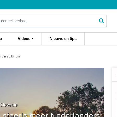
p
Videos
Nieuws en tips
nders zijn om
Slovenië
: steeds meer Nederlanders