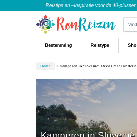
Reistips en –inspiratie voor de 40-plusser
Bestemming
Reistype
Sho
Home
Kamperen in Slovenië: steeds meer Nederla
Kamperen in Slovenië