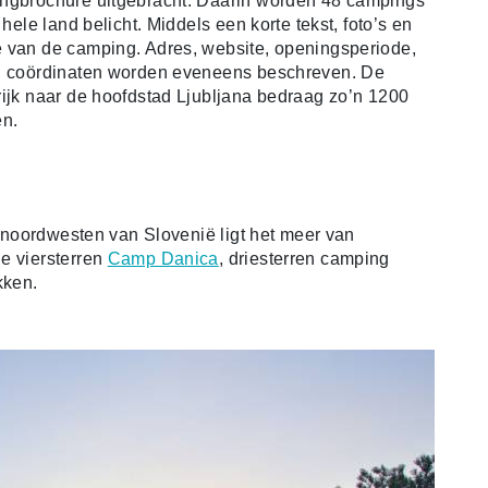
ingbrochure uitgebracht. Daarin worden 48 campings
hele land belicht. Middels een korte tekst, foto’s en
e van de camping. Adres, website, openingsperiode,
PS coördinaten worden eveneens beschreven. De
rijk naar de hoofdstad Ljubljana bedraag zo’n 1200
n.
et noordwesten van Slovenië ligt het meer van
e viersterren
Camp Danica
, driesterren camping
kken.