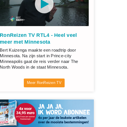
RonReizen TV RTL4 - Heel veel
meer met Minnesota
Bert Kuizenga maakte een roadtrip door
Minnesota. Na zijn start in Prince-city
Minneapolis gaat de reis verder naar The
North Woods in de staat Minnesota.
Meer RonReizen TV
rtentie