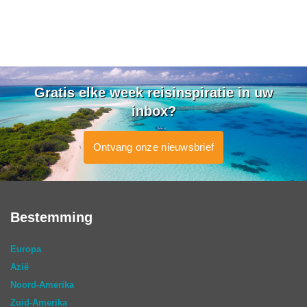
Gratis elke week reisinspiratie in uw
inbox?
Ontvang onze nieuwsbrief
Bestemming
Europa
Azië
Noord-Amerika
Zuid-Amerika