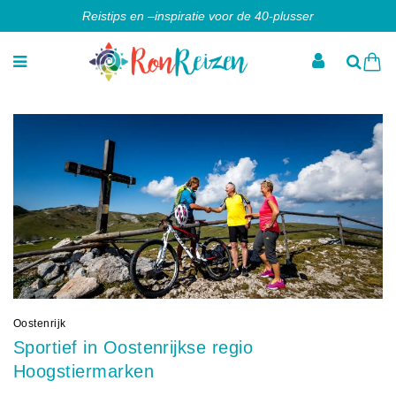
Reistips en –inspiratie voor de 40-plusser
Oostenrijk
Sportief in Oostenrijkse regio
Hoogstiermarken