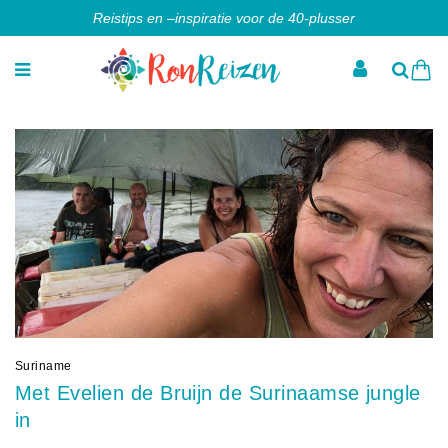
Reistips en –inspiratie voor de 40-plusser
Suriname
Met Evelien de Bruijn de Surinaamse jungle
in