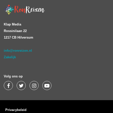
Klap Media
Rossinilaan 22
1217 CB Hilversum
info@ronreizen.nl
Zakelijk
Volg ons op
Privacybeleid