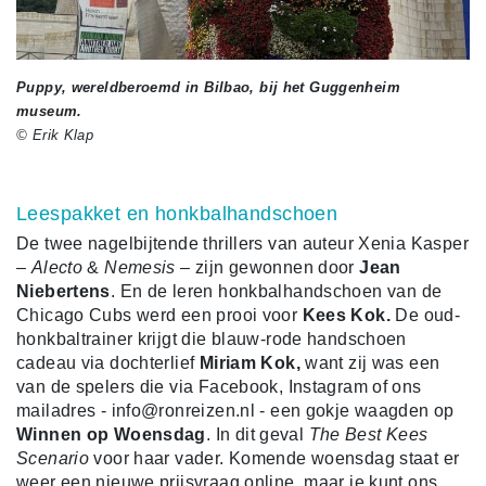
Puppy, wereldberoemd in Bilbao, bij het Guggenheim
museum.
© Erik Klap
Leespakket en honkbalhandschoen
De twee nagelbijtende thrillers van auteur Xenia Kasper
–
Alecto
&
Nemesis
– zijn gewonnen door
Jean
Niebertens
.
En d
e leren honkbalhandschoen van de
Chicago Cubs werd een prooi voor
Kees Kok.
De
oud-
honkbaltrainer krijgt die blauw-rode handschoen
cadeau via dochterlief
Miriam Kok,
want zij was een
van de spelers die via Facebook, Instagram of ons
mailadres - info@ronreizen.nl - een gokje waagden op
Winnen op Woensdag
. In dit geval
The Best Kees
Scenario
voor haar vader. Komende woensdag staat er
weer een nieuwe prijsvraag online, maar je kunt ons