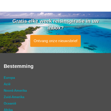
Gratis elke week reisinspiratie in uw
inbox?
Ontvang onze nieuwsbrief
Bestemming
Europa
Azië
Noord-Amerika
Zuid-Amerika
Oceanië
Afrika