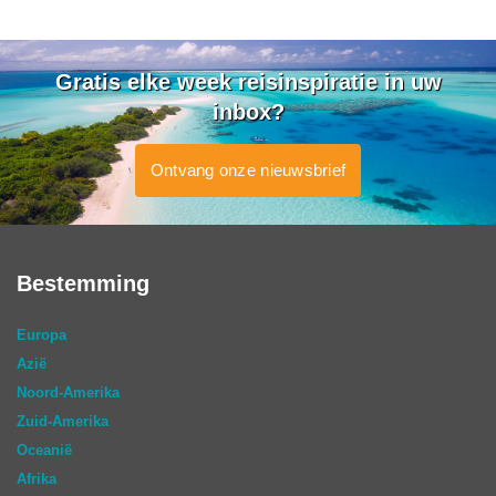
Gratis elke week reisinspiratie in uw
inbox?
Ontvang onze nieuwsbrief
Bestemming
Europa
Azië
Noord-Amerika
Zuid-Amerika
Oceanië
Afrika