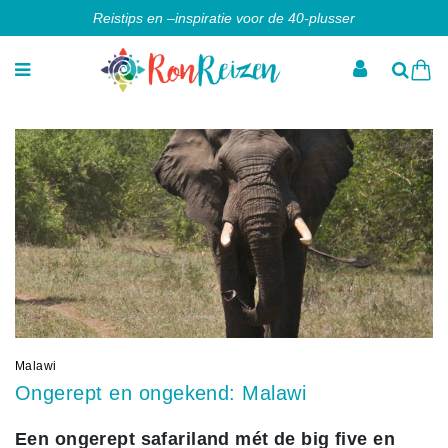
Reistips en –inspiratie voor de 40-plusser
Malawi
Ongerept en ongekend: Malawi
Een ongerept safariland mét de big five en