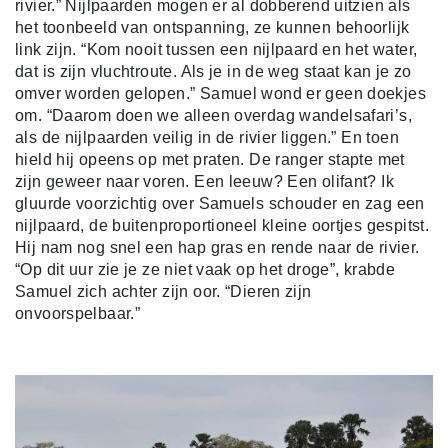
rivier.” Nijlpaarden mogen er al dobberend uitzien als
het toonbeeld van ontspanning, ze kunnen behoorlijk
link zijn. “Kom nooit tussen een nijlpaard en het water,
dat is zijn vluchtroute. Als je in de weg staat kan je zo
omver worden gelopen.” Samuel wond er geen doekjes
om. “Daarom doen we alleen overdag wandelsafari’s,
als de nijlpaarden veilig in de rivier liggen.” En toen
hield hij opeens op met praten. De ranger stapte met
zijn geweer naar voren. Een leeuw? Een olifant? Ik
gluurde voorzichtig over Samuels schouder en zag een
nijlpaard, de buitenproportioneel kleine oortjes gespitst.
Hij nam nog snel een hap gras en rende naar de rivier.
“Op dit uur zie je ze niet vaak op het droge”, krabde
Samuel zich achter zijn oor. “Dieren zijn
onvoorspelbaar.”