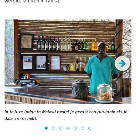
wereld. Midden in Afrika.
In je luxe lodge in Malawi bestel je gerust een gin-tonic als je
In
daar zin in hebt.