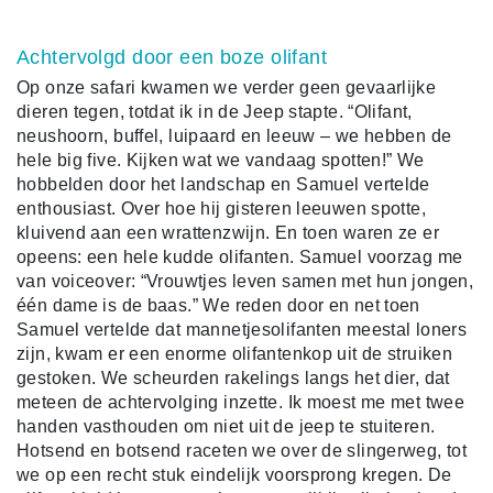
Achtervolgd door een boze olifant
Op onze safari kwamen we verder geen gevaarlijke
dieren tegen, totdat ik in de Jeep stapte. “Olifant,
neushoorn, buffel, luipaard en leeuw – we hebben de
hele big five. Kijken wat we vandaag spotten!” We
hobbelden door het landschap en Samuel vertelde
enthousiast. Over hoe hij gisteren leeuwen spotte,
kluivend aan een wrattenzwijn. En toen waren ze er
opeens: een hele kudde olifanten. Samuel voorzag me
van voiceover: “Vrouwtjes leven samen met hun jongen,
één dame is de baas.” We reden door en net toen
Samuel vertelde dat mannetjesolifanten meestal loners
zijn, kwam er een enorme olifantenkop uit de struiken
gestoken. We scheurden rakelings langs het dier, dat
meteen de achtervolging inzette. Ik moest me met twee
handen vasthouden om niet uit de jeep te stuiteren.
Hotsend en botsend raceten we over de slingerweg, tot
we op een recht stuk eindelijk voorsprong kregen. De