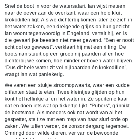
Snel de boot in voor de watersafari. Ian wijst meteen
naar de oever aan de overkant, waar een hele kluit
krokodillen ligt. Als we dichterbij komen laten ze zich in
het water zakken, een dreigende grijns op hun gezicht.
Ian woont tegenwoordig in Engeland, vertelt hij, en is
die gevaarlijke beesten niet meer gewend. “Ben er nooit
echt dol op geweest”, verklaart hij met een rilling. De
bootsman stuurt op een groep nijlpaarden af en hoe
dichterbij we komen, hoe minder er boven water blijven.
“Dus dit hele water zit vol nijlpaarden én krokodillen”,
vraagt Ian wat paniekerig.
We varen een stukje stroomopwaarts, waar een kudde
olifanten staat te eten. Twee kleintjes glijden op hun
kont het hellinkje af en het water in. Ze spuiten elkaar
nat en doen iets wat op tikkertje lijkt. “Pubers”, grinnikt
de bootsman. Als moeders ook nat wordt van al het
gespetter, stelt ze met een mep van haar slurf orde op
zaken. We tuffen verder, de zonsondergang tegemoet.
Omringd door wilde dieren, ver van de bewoonde