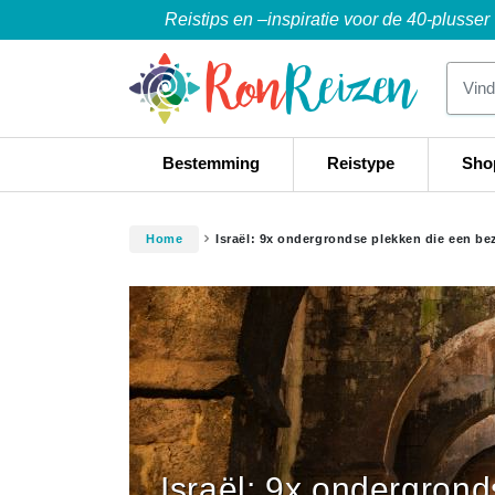
Reistips en –inspiratie voor de 40-plusser
Bestemming
Reistype
Sho
Home
Israël: 9x ondergrondse plekken die een be
Israël: 9x ondergron