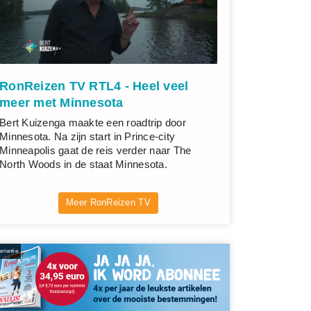
RonReizen TV RTL4 - Heel veel
meer met Minnesota
Bert Kuizenga maakte een roadtrip door
Minnesota. Na zijn start in Prince-city
Minneapolis gaat de reis verder naar The
North Woods in de staat Minnesota.
Meer RonReizen TV
rtentie