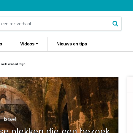
p
Videos
Nieuws en tips
zoek waard zijn
Israël
dse plekken die een bezoek