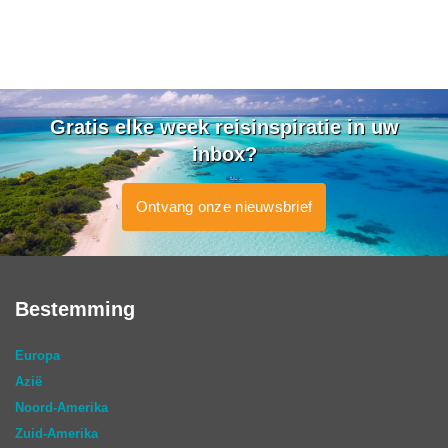
Gratis elke week reisinspiratie in uw
inbox?
Ontvang onze nieuwsbrief
Bestemming
Europa
Azië
Noord-Amerika
Zuid-Amerika