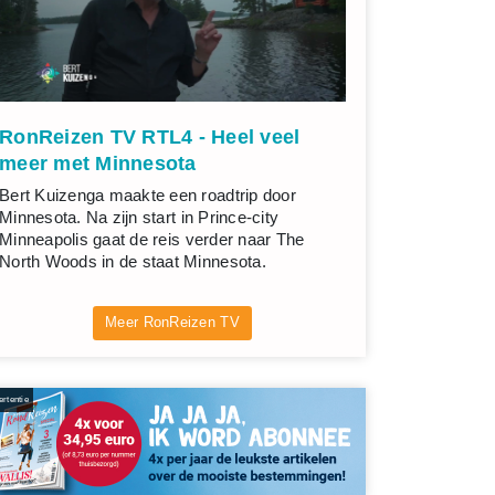
RonReizen TV RTL4 - Heel veel
meer met Minnesota
Bert Kuizenga maakte een roadtrip door
Minnesota. Na zijn start in Prince-city
Minneapolis gaat de reis verder naar The
North Woods in de staat Minnesota.
Meer RonReizen TV
rtentie