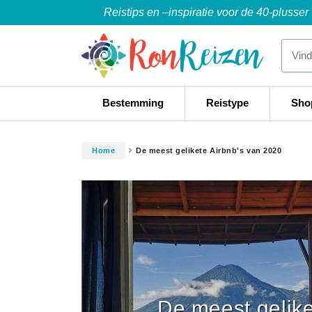
Reistips en –inspiratie voor de 40-plusser
Bestemming
Reistype
Sho
Home
De meest gelikete Airbnb's van 2020
De meest gelike