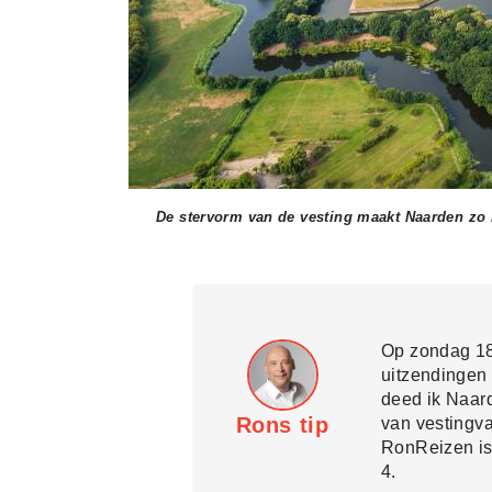
De stervorm van de vesting maakt Naarden zo 
Op zondag 18
uitzendingen
deed ik Naar
Rons tip
van vestingv
RonReizen is
4.