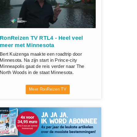
RonReizen TV RTL4 - Heel veel
meer met Minnesota
Bert Kuizenga maakte een roadtrip door
Minnesota. Na zijn start in Prince-city
Minneapolis gaat de reis verder naar The
North Woods in de staat Minnesota.
Meer RonReizen TV
rtentie