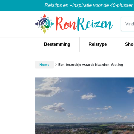
Reistips en –inspiratie voor de 40-plusser
Bestemming
Reistype
Sho
Home
Een bezoekje waard: Naarden Vesting