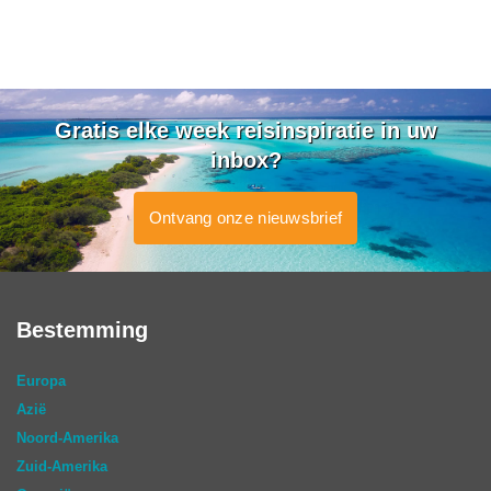
Gratis elke week reisinspiratie in uw
inbox?
Ontvang onze nieuwsbrief
Bestemming
Europa
Azië
Noord-Amerika
Zuid-Amerika