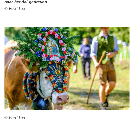
naar het dal gedreven.
© FooTToo
© FooTToo