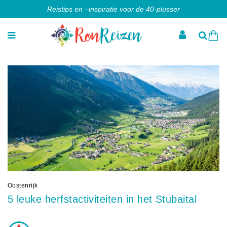
Reistips en –inspiratie voor de 40-plusser
Oostenrijk
5 leuke herfstactiviteiten in het Stubaital