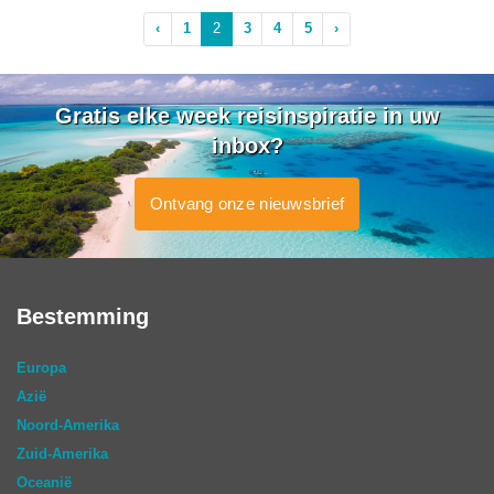
‹
1
2
3
4
5
›
Gratis elke week reisinspiratie in uw
inbox?
Ontvang onze nieuwsbrief
Bestemming
Europa
Azië
Noord-Amerika
Zuid-Amerika
Oceanië