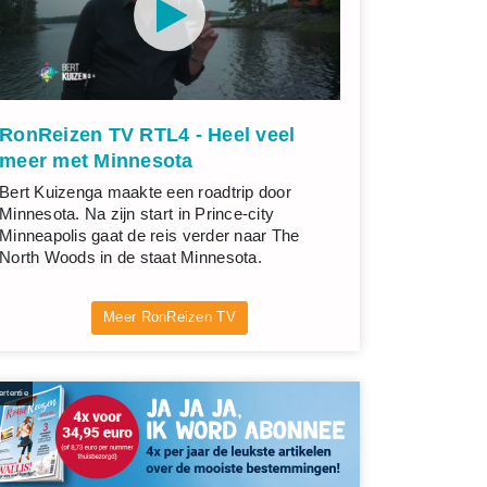
RonReizen TV RTL4 - Heel veel
meer met Minnesota
Bert Kuizenga maakte een roadtrip door
Minnesota. Na zijn start in Prince-city
Minneapolis gaat de reis verder naar The
North Woods in de staat Minnesota.
Meer RonReizen TV
rtentie