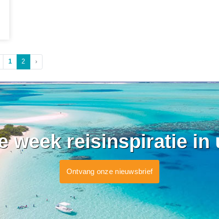
1
2
›
ke week reisinspiratie in
Ontvang onze nieuwsbrief