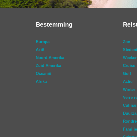
Bestemming
Reis
Europa
Zon
Azië
Stedent
Noord-Amerika
Weeken
Zuid-Amerika
Cruise
Oceanië
Golf
Afrika
Actief
Winter
Verre r
Culinai
Duurz
Rondre
Familie