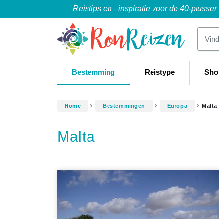
Reistips en –inspiratie voor de 40-plusser
Bestemming
Reistype
Sho
Home
Bestemmingen
Europa
Malta
Malta