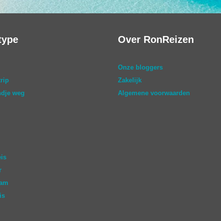
type
Over RonReizen
Onze bloggers
rip
Zakelijk
dje weg
Algemene voorwaarden
eis
r
aam
is