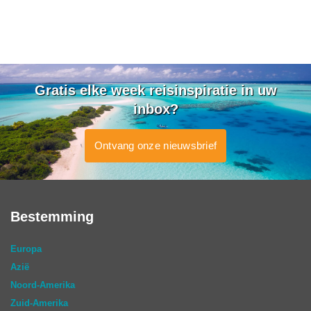
Gratis elke week reisinspiratie in uw
inbox?
Ontvang onze nieuwsbrief
Bestemming
Europa
Azië
Noord-Amerika
Zuid-Amerika