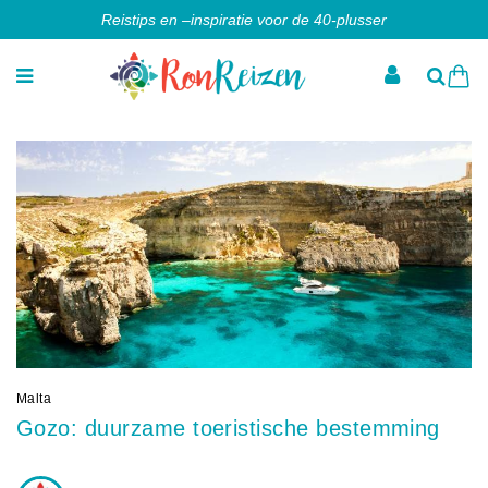
Reistips en –inspiratie voor de 40-plusser
Malta
Gozo: duurzame toeristische bestemming