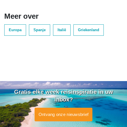
Meer over
Europa
Spanje
Italië
Griekenland
Gratis elke week reisinspiratie in uw
inbox?
Ontvang onze nieuwsbrief