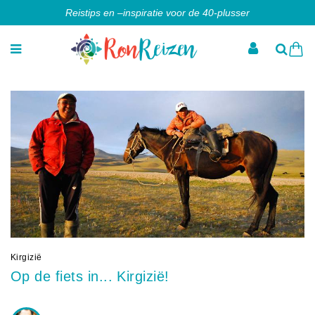
Reistips en –inspiratie voor de 40-plusser
Kirgizië
Op de fiets in... Kirgizië!