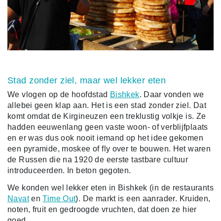
Stad zonder ziel, maar wel lekker eten
We vlogen op de hoofdstad
Bishkek
. Daar vonden we
allebei geen klap aan. Het is een stad zonder ziel. Dat
komt omdat de Kirgineuzen een treklustig volkje is. Ze
hadden eeuwenlang geen vaste woon- of verblijfplaats
en er was dus ook nooit iemand op het idee gekomen
een pyramide, moskee of fly over te bouwen. Het waren
de Russen die na 1920 de eerste tastbare cultuur
introduceerden. In beton gegoten.
We konden wel lekker eten in Bishkek (in de restaurants
Navat
en
Time Out
). De markt is een aanrader. Kruiden,
noten, fruit en gedroogde vruchten, dat doen ze hier
goed.