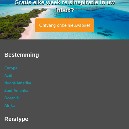
Gratis elke week reisinspiratie in uw
inbox?
Ontvang onze nieuwsbrief
Bestemming
Europa
Azië
Noord-Amerika
Zuid-Amerika
Oceanië
Afrika
Reistype