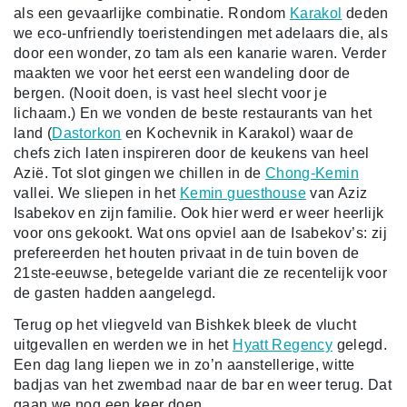
als een gevaarlijke combinatie. Rondom
Karakol
deden
we eco-unfriendly toeristendingen met adelaars die, als
door een wonder, zo tam als een kanarie waren. Verder
maakten we voor het eerst een wandeling door de
bergen. (Nooit doen, is vast heel slecht voor je
lichaam.) En we vonden de beste restaurants van het
land (
Dastorkon
en Kochevnik in Karakol) waar de
chefs zich laten inspireren door de keukens van heel
Azië. Tot slot gingen we chillen in de
Chong-Kemin
vallei. We sliepen in het
Kemin guesthouse
van Aziz
Isabekov en zijn familie. Ook hier werd er weer heerlijk
voor ons gekookt. Wat ons opviel aan de Isabekov’s: zij
prefereerden het houten privaat in de tuin boven de
21ste-eeuwse, betegelde variant die ze recentelijk voor
de gasten hadden aangelegd.
Terug op het vliegveld van Bishkek bleek de vlucht
uitgevallen en werden we in het
Hyatt Regency
gelegd.
Een dag lang liepen we in zo’n aanstellerige, witte
badjas van het zwembad naar de bar en weer terug. Dat
gaan we nog een keer doen.